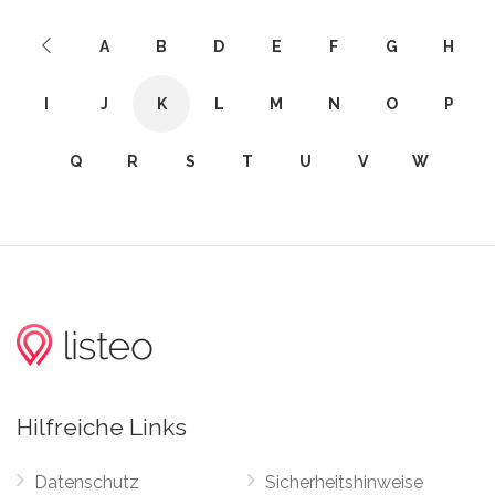
A
B
D
E
F
G
H
I
J
K
L
M
N
O
P
Q
R
S
T
U
V
W
Hilfreiche Links
Datenschutz
Sicherheitshinweise