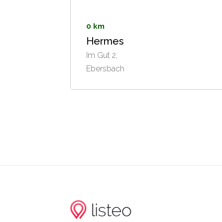
0 km
Hermes
Im Gut 2,
Ebersbach