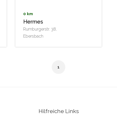
0 km
Hermes
Rumburgerstr. 38,
Ebersbach
1
Hilfreiche Links