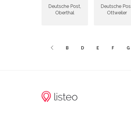
Deutsche Post,
Deutsche Pos
Oberthal
Ottweiler
B
D
E
F
G