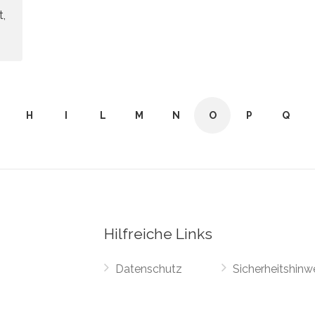
t,
H
I
L
M
N
O
P
Q
Hilfreiche Links
Datenschutz
Sicherheitshinw