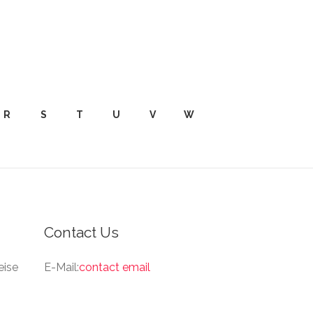
R
S
T
U
V
W
Contact Us
eise
E-Mail:
contact email