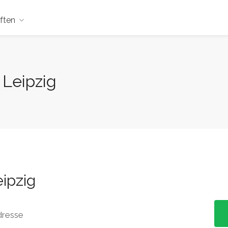
ften
 Leipzig
ipzig
dresse