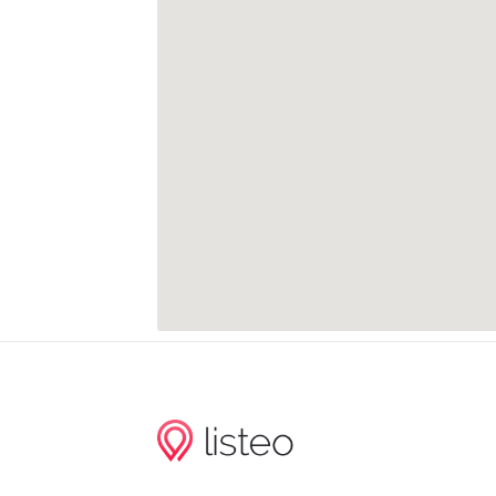
Sommerfeld
Althen, Oertgering
Engelsdorf
Hugo-Aurig-Straße
Hans-Weigel-Straße