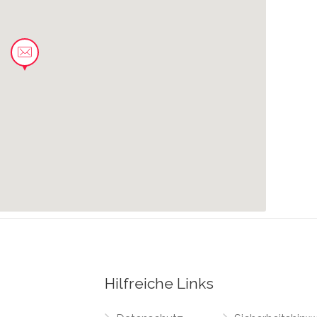
0.11 km
0.15 km
0.28 km
0.33 km
Hilfreiche Links
0.36 km