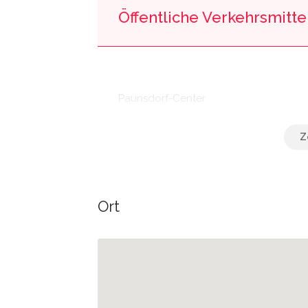
Öffentliche Verkehrsmittel
Paunsdorf-Center
Sabinenstraße
Ort
Sternenstraße
Borsdorf, Straße nach Althen