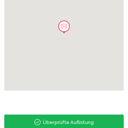
0.06 km
Leipzig-Sellerhausen
0.07 km
Reinhardtstraße
0.09 km
Bahnhof Paunsdorf
0.13 km
Leipzig-Paunsdorf
0.17 km
Louis-Fürnberg-Straße
Überprüfte Auflistung