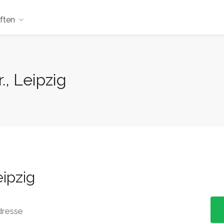
ften
., Leipzig
ipzig
dresse