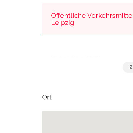
Öffentliche Verkehrsmittel
Leipzig
Möckern, Slevogtstraße
Annaberger Straße
Ort
Leipzig Olbrichtstraße