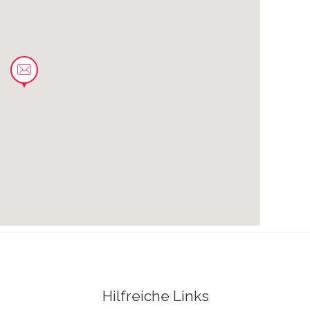
0.09 km
0.09 km
0.10 km
0.12 km
0.13 km
Hilfreiche Links