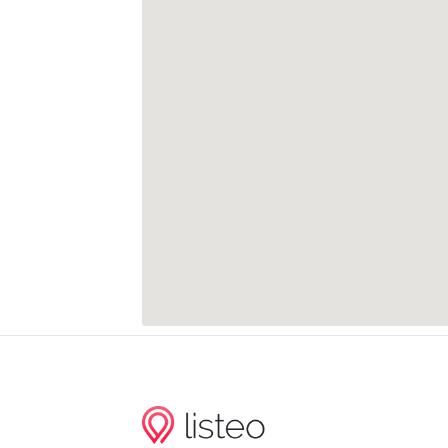
Möckern, Historischer Straßenbahnhof
Erika-von-Brockdorff-Straße
Elsteraue
S-Bahnhof Slevogtstraße
S-Bahn Slevogtstraße Ri Lpzg Hbf