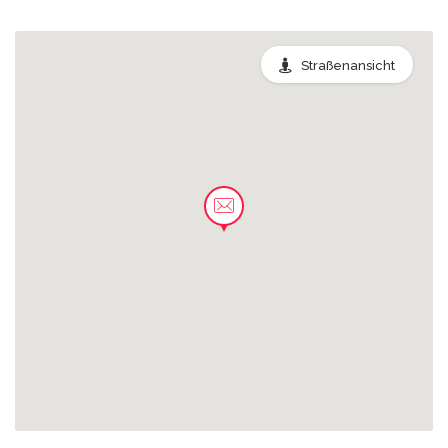
0.10 km
Dr.-Külz-Ring
Straßenansicht
0.15 km
Am Ehremfiredhof
0.15 km
Nordring
0.47 km
Wurzener Platz