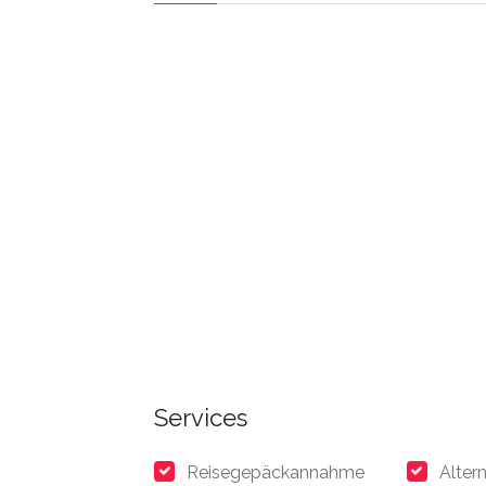
Services
Reisegepäckannahme
Alter