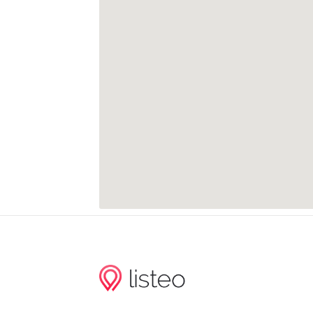
Heusweiler Markt F
Heusweiler Evangelische Kirche
Heusweiler Markt D
Heusweiler Markt C
Heusweiler Markt E