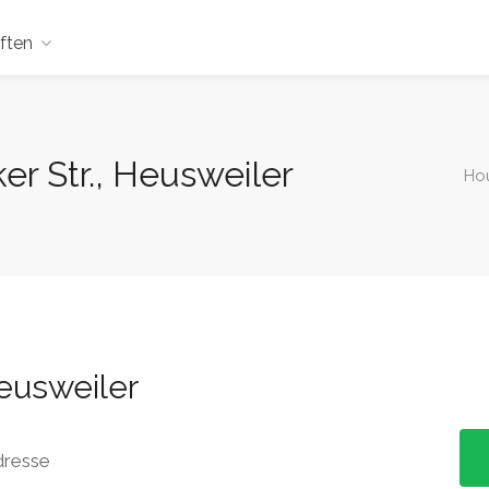
ften
r Str., Heusweiler
Ho
usweiler
dresse