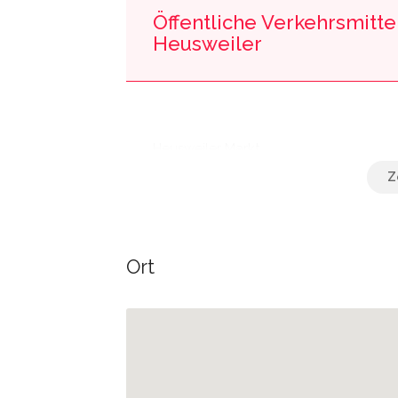
Öffentliche Verkehrsmittel
Heusweiler
Heusweiler Markt
Heusweiler Markt A
Ort
Heusweiler Markt B
Heusweiler Schule