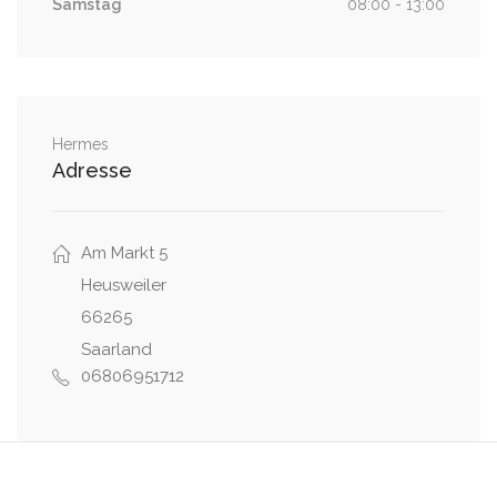
Samstag
08:00 - 13:00
Hermes
Adresse
Am Markt 5
Heusweiler
66265
Saarland
06806951712