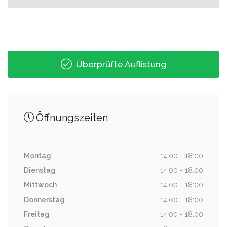
0.06 km
Heusweiler Markt C
Überprüfte Auflistung
0.07 km
Heusweiler Markt D
Öffnungszeiten
0.08 km
Heusweiler Markt E
Montag
14:00 - 18:00
Dienstag
14:00 - 18:00
Mittwoch
14:00 - 18:00
Donnerstag
14:00 - 18:00
Freitag
14:00 - 18:00