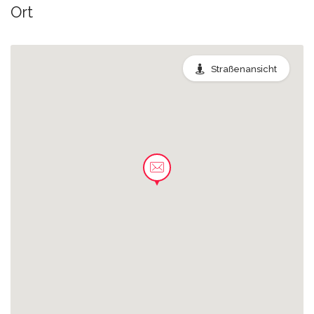
Ort
0.03 km
Heusweiler Markt
Straßenansicht
0.03 km
Heusweiler Markt A
0.04 km
Heusweiler Markt B
0.05 km
Heusweiler Kirchstraße
0.05 km
Heusweiler Markt F