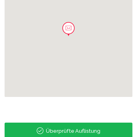
0.04 km
Kleiststraße
0.07 km
Leipzig Coppiplatz
0.08 km
S-Bahnhof Möckern
0.09 km
Eutritzscher Markt
0.12 km
Eutritzscher Zentrum
Überprüfte Auflistung