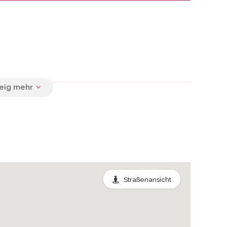
 in der Nähe Auenstr. 54, Leipzig
0.03 km
Straßenansicht
0.09 km