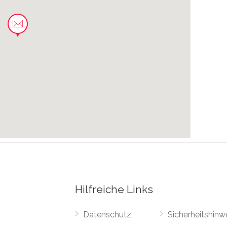
0.25 km
aße
0.30 km
0.38 km
0.38 km
Hilfreiche Links
0.45 km
Datenschutz
Sicherheitshinw