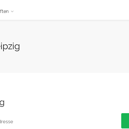
ften
ipzig
ig
dresse