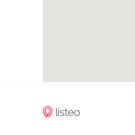
Böhlitz-Ehrenberg, Heinrich-Heine-Str
Barnecker Straße
Goetheplatz
Lise-Meitner-Straße
Wilhelm-Winkler-Straße