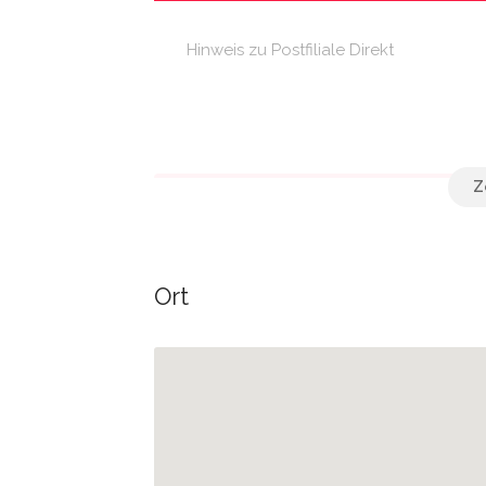
Hinweis zu Postfiliale Direkt
Öffentliche Verkehrsmittel
Ort
Ludwig-Jahn-Straße
Südstraße