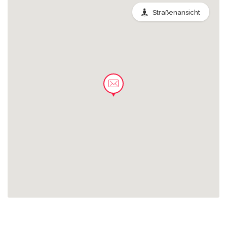
Straßenansicht
0.05 km
Sachsenpark
0.07 km
Pelzgasse
0.07 km
Einfahrt Sachsenpark
0.27 km
Messegelände
0.53 km
Wiederitzsch, Bürgeramt