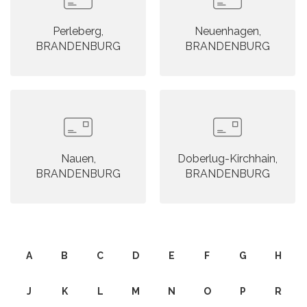
Perleberg,
Neuenhagen,
BRANDENBURG
BRANDENBURG
Nauen,
Doberlug-Kirchhain,
BRANDENBURG
BRANDENBURG
A
B
C
D
E
F
G
H
J
K
L
M
N
O
P
R